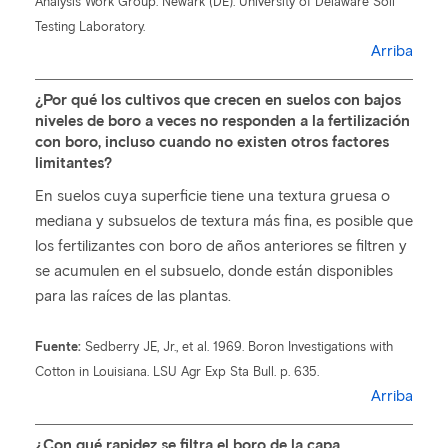
Analysis Work Group. Newark (DE): University of Delaware Soil
Testing Laboratory.
Arriba
¿Por qué los cultivos que crecen en suelos con bajos
niveles de boro a veces no responden a la fertilización
con boro, incluso cuando no existen otros factores
limitantes?
En suelos cuya superficie tiene una textura gruesa o
mediana y subsuelos de textura más fina, es posible que
los fertilizantes con boro de años anteriores se filtren y
se acumulen en el subsuelo, donde están disponibles
para las raíces de las plantas.
Fuente:
Sedberry JE, Jr., et al. 1969. Boron Investigations with
Cotton in Louisiana. LSU Agr Exp Sta Bull. p. 635.
Arriba
¿Con qué rapidez se filtra el boro de la capa