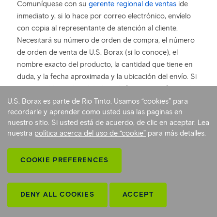
Comuníquese con su
gerente regional de ventas
ide
inmediato y, si lo hace por correo electrónico, envíelo
con copia al representante de atención al cliente.
Necesitará su número de orden de compra, el número
de orden de venta de U.S. Borax (si lo conoce), el
nombre exacto del producto, la cantidad que tiene en
duda, y la fecha aproximada y la ubicación del envío. Si
es un problema de calidad, también necesitará tener los
números del lote de fabricación.
U.S. Borax es parte de Rio Tinto. Usamos “cookies” para
recordarle y aprender como usted usa las paginas en
Arriba
nuestro sitio. Si usted está de acuerdo, de clic en aceptar. Lea
nuestra
política acerca del uso de “cookie”
para más detalles.
¿Cómo aumento mi límite de crédito?
Comuníquese con su
gerente regional de ventas
para
COOKIE PREFERENCES
aumentar su límite de crédito o acordar otras
condiciones con U.S. Borax.
Arriba
CONTACTO +