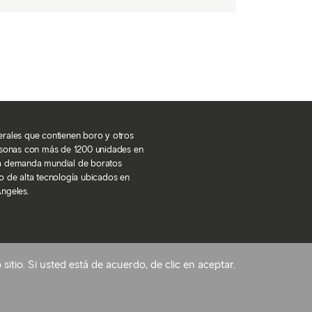
inerales que contienen boro y otros
rsonas con más de 1200 unidades en
la demanda mundial de boratos
o de alta tecnología ubicados en
Ángeles.
itio. Si usted está de acuerdo, de clic en aceptar.