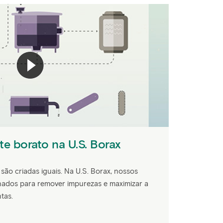
nte borato na U.S. Borax
são criadas iguais. Na U.S. Borax, nossos
nados para remover impurezas e maximizar a
ntas.