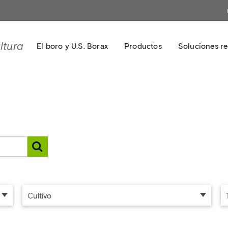
ltura
El boro y U.S. Borax
Productos
Soluciones re
Cultivo