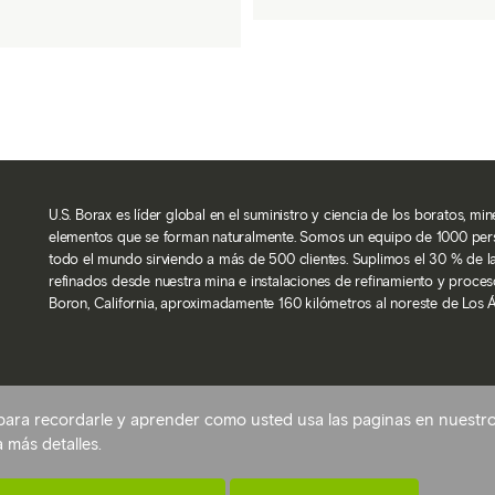
U.S. Borax es líder global en el suministro y ciencia de los boratos, m
elementos que se forman naturalmente. Somos un equipo de 1000 pe
todo el mundo sirviendo a más de 500 clientes. Suplimos el 30 % de 
refinados desde nuestra mina e instalaciones de refinamiento y proces
Boron, California, aproximadamente 160 kilómetros al noreste de Los 
Volver arriba
para recordarle y aprender como usted usa las paginas en nuestro s
ones de cookies
 más detalles.