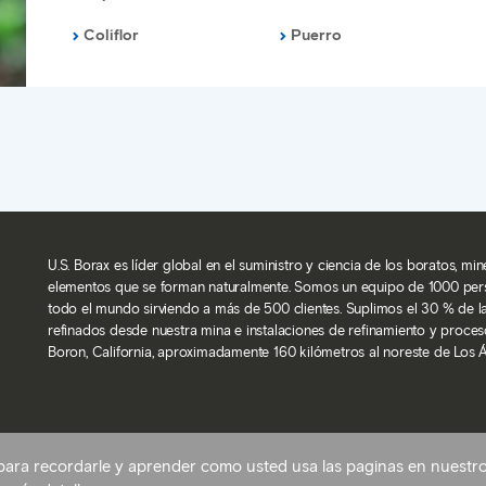
Coliflor
Puerro
U.S. Borax es líder global en el suministro y ciencia de los boratos, m
elementos que se forman naturalmente. Somos un equipo de 1000 pe
todo el mundo sirviendo a más de 500 clientes. Suplimos el 30 % de 
refinados desde nuestra mina e instalaciones de refinamiento y proces
Boron, California, aproximadamente 160 kilómetros al noreste de Los 
Volver arriba
para recordarle y aprender como usted usa las paginas en nuestro s
ones de cookies