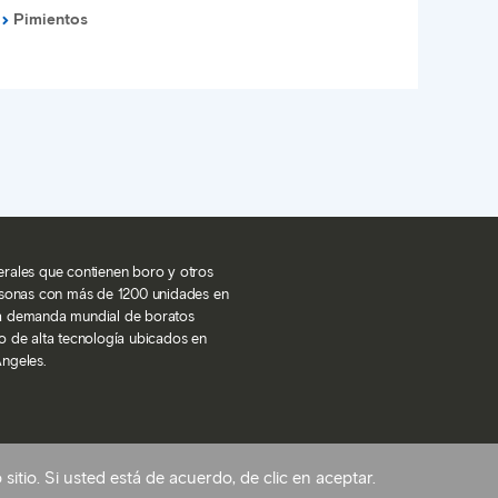
Pimientos
inerales que contienen boro y otros
rsonas con más de 1200 unidades en
la demanda mundial de boratos
o de alta tecnología ubicados en
Ángeles.
itio. Si usted está de acuerdo, de clic en aceptar.