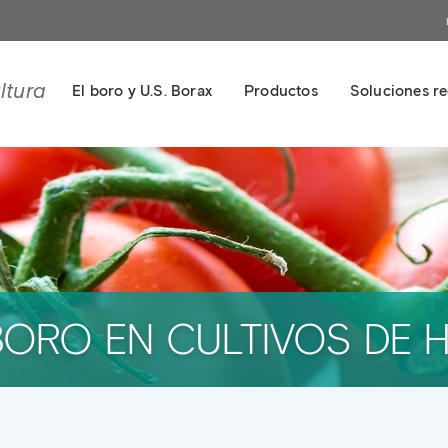
ltura
El boro y U.S. Borax
Productos
Soluciones re
 BORO EN CULTIVOS DE 