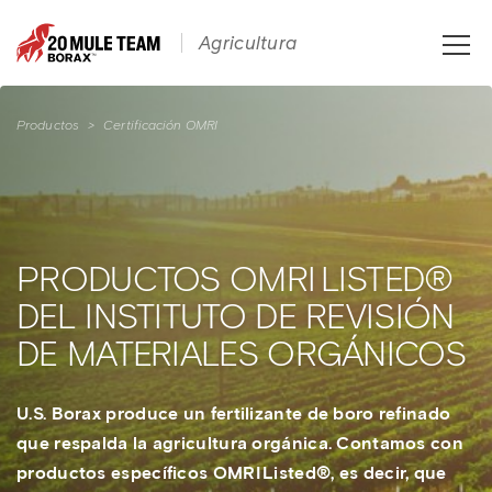
Toggle
Agricultura
naviga
Productos
>
Certificación OMRI
PRODUCTOS OMRI LISTED®
DEL INSTITUTO DE REVISIÓN
DE MATERIALES ORGÁNICOS
U.S. Borax produce un fertilizante de boro refinado
que respalda la agricultura orgánica. Contamos con
productos específicos OMRI Listed®, es decir, que