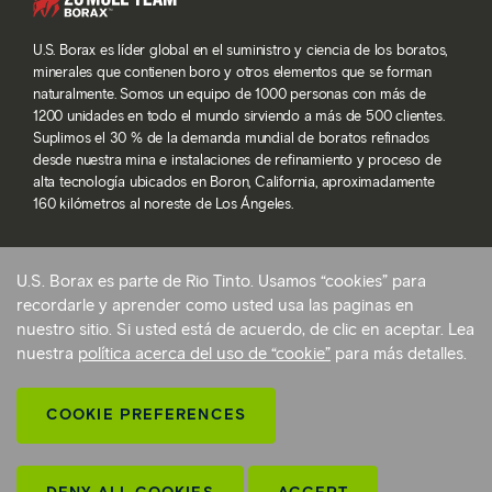
U.S. Borax es líder global en el suministro y ciencia de los boratos,
minerales que contienen boro y otros elementos que se forman
naturalmente. Somos un equipo de 1000 personas con más de
1200 unidades en todo el mundo sirviendo a más de 500 clientes.
Suplimos el 30 % de la demanda mundial de boratos refinados
desde nuestra mina e instalaciones de refinamiento y proceso de
alta tecnología ubicados en Boron, California, aproximadamente
160 kilómetros al noreste de Los Ángeles.
U.S. Borax es parte de Rio Tinto. Usamos “cookies” para
© 2026 Rio Tinto. Todos los derechos reservados.
recordarle y aprender como usted usa las paginas en
Términos de servicio
nuestro sitio. Si usted está de acuerdo, de clic en aceptar. Lea
Politica de privacidad y configuraciones de cookies
nuestra
política acerca del uso de “cookie”
para más detalles.
Declaración sobre la esclavitud moderna
Preferencias de cookies
COOKIE PREFERENCES
Volver arriba