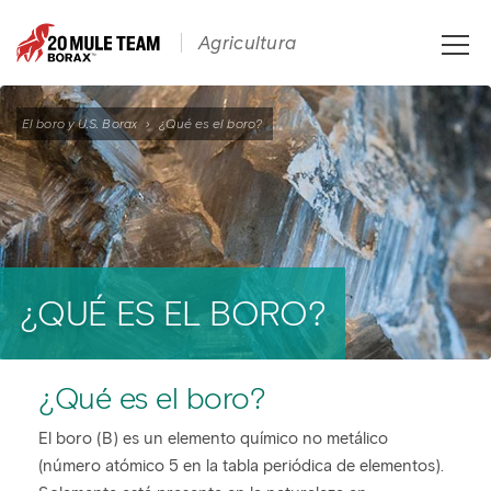
Toggle
Agricultura
naviga
El boro y U.S. Borax
›
¿Qué es el boro?
¿QUÉ ES EL BORO?
¿Qué es el boro?
El boro (B) es un elemento químico no metálico
(número atómico 5 en la tabla periódica de elementos).