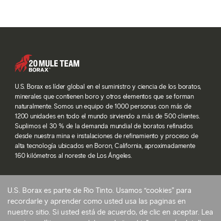
U.S. Borax es líder global en el suministro y ciencia de los boratos,
minerales que contienen boro y otros elementos que se forman
naturalmente. Somos un equipo de 1000 personas con más de
1200 unidades en todo el mundo sirviendo a más de 500 clientes.
Suplimos el 30 % de la demanda mundial de boratos refinados
desde nuestra mina e instalaciones de refinamiento y proceso de
alta tecnología ubicados en Boron, California, aproximadamente
160 kilómetros al noreste de Los Ángeles.
U.S. Borax es parte de Rio Tinto. Usamos “cookies” para
© 2026 Rio Tinto. Todos los derechos reservados.
recordarle y aprender como usted usa las paginas en
Términos de servicio
nuestro sitio. Si usted está de acuerdo, de clic en aceptar. Lea
Politica de privacidad y configuraciones de cookies