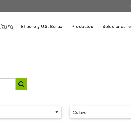
ltura
El boro y U.S. Borax
Productos
Soluciones re
Cultivo