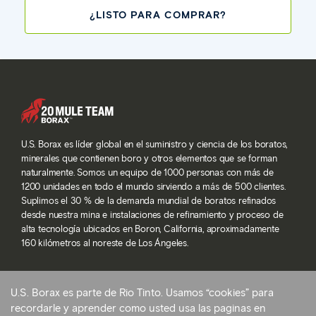
¿LISTO PARA COMPRAR?
U.S. Borax es líder global en el suministro y ciencia de los boratos,
minerales que contienen boro y otros elementos que se forman
naturalmente. Somos un equipo de 1000 personas con más de
1200 unidades en todo el mundo sirviendo a más de 500 clientes.
Suplimos el 30 % de la demanda mundial de boratos refinados
desde nuestra mina e instalaciones de refinamiento y proceso de
alta tecnología ubicados en Boron, California, aproximadamente
160 kilómetros al noreste de Los Ángeles.
U.S. Borax es parte de Rio Tinto. Usamos “cookies” para
© 2026 Rio Tinto. Todos los derechos reservados.
recordarle y aprender como usted usa las paginas en